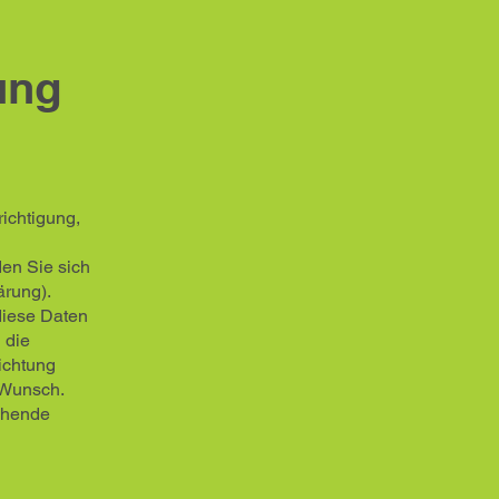
ung
ichtigung,
en Sie sich
ärung).
diese Daten
 die
ichtung
f Wunsch.
chende