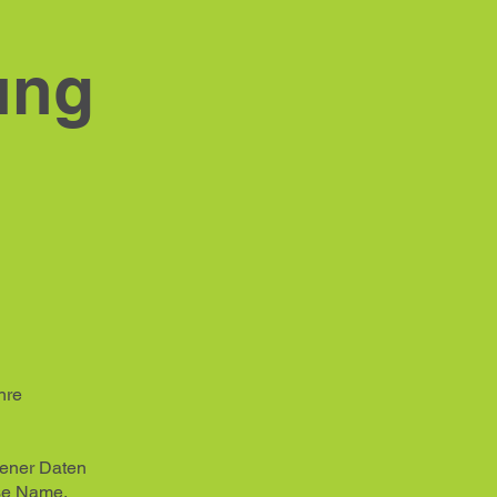
ung
hre
gener Daten
se Name,