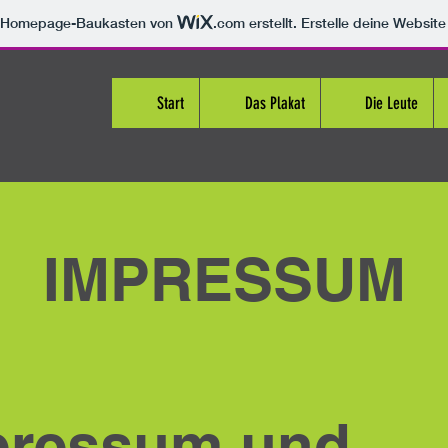
m Homepage-Baukasten von
.com
erstellt. Erstelle deine Websit
Start
Das Plakat
Die Leute
IMPRESSUM
pressum und