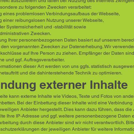
rekt auszuliefern und fallen bei Nutzung des Internets zwingen
sondere zu folgenden Zwecken verarbeitet:
ng eines problemlosen Verbindungsaufbaus der Webseite,
g einer reibungslosen Nutzung unserer Webseite,
r Systemsicherheit und -stabilität sowie
administrativen Zwecken.
tung Ihrer personenbezogenen Daten basiert auf unserem berec
s den vorgenannten Zwecken zur Datenerhebung. Wir verwende
kschlüsse auf Ihre Person zu ziehen. Empfänger der Daten sind
he und ggf. Auftragsverarbeiter.
mationen dieser Art werden von uns ggfs. statistisch ausgewer
netauftritt und die dahinterstehende Technik zu optimieren.
indung externer Inhalte
ite kann externe Inhalte wie Videos, Texte und Fotos von ande
betten. Bei der Einbettung dieser Inhalte wird eine Verbindung
eweiligen Anbieter hergestellt. Dies kann dazu führen, dass die 
lte Ihre IP-Adresse und ggf. weitere personenbezogene Daten e
rbeitung durch diese Anbieter sind wir nicht verantwortlich. Bit
schutzerklärungen der jeweiligen Anbieter für weitere Informati