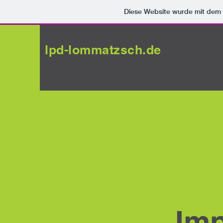
Diese Website wurde mit de
lpd-lommatzsch.de
Im