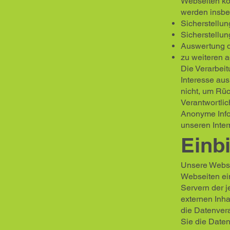
Webseiten kor
werden insbe
Sicherstellu
Sicherstellun
Auswertung de
zu weiteren 
Die Verarbei
Interesse au
nicht, um Rüc
Verantwortlic
Anonyme Infor
unseren Inter
Einb
Unsere Webse
Webseiten ein
Servern der j
externen Inha
die Datenvera
Sie die Daten