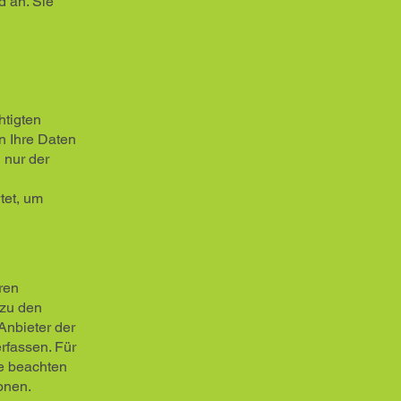
d an. Sie
htigten
n Ihre Daten
 nur der
tet, um
ren
 zu den
Anbieter der
rfassen. Für
te beachten
onen.