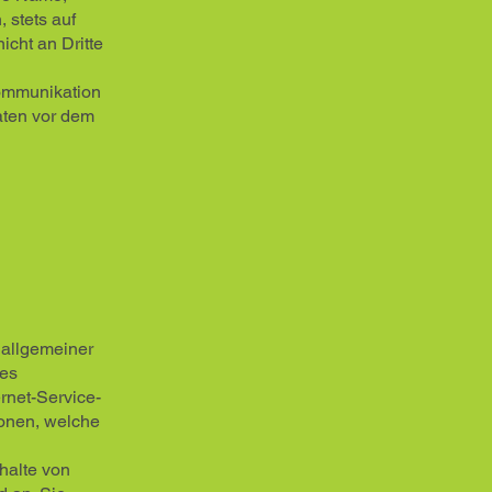
 stets auf
icht an Dritte
Kommunikation
aten vor dem
 allgemeiner
des
rnet-Service-
ionen, welche
halte von