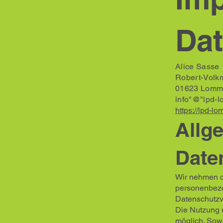
Dat
Alice Sasse
Robert-Volk
01623 Lomm
info"@"lpd-
https://lpd-l
Allg
Date
Wir nehmen de
personenbezo
Datenschutzv
Die Nutzung 
möglich. Sow