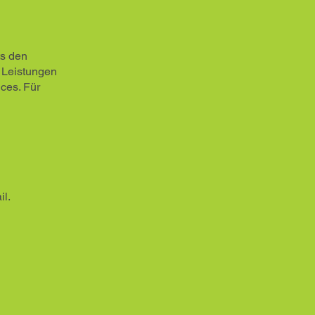
ts den
 Leistungen
ces. Für
il.